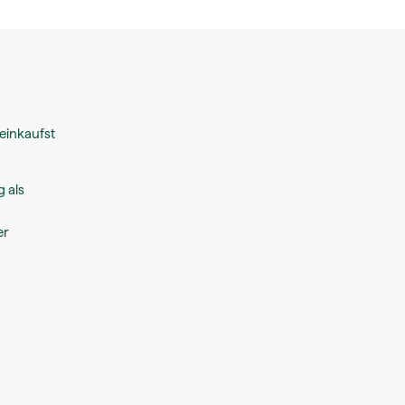
einkaufst
g als
er