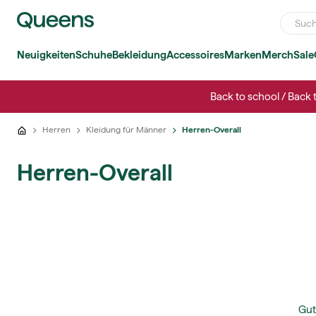
Neuigkeiten
Schuhe
Bekleidung
Accessoires
Marken
Merch
Sale
Back to school / Back 
Herren
Kleidung für Männer
Herren-Overall
Herren-Overall
Gut