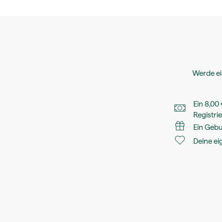
Werde ei
Ein 8,00
Registri
Ein Geb
Deine ei