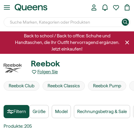
Back to school / Back to office: Schuhe und
Handtaschen, die Ihr Outfit hervorragend ergänzen.
Jetzt einkaufen!
Reebok
Folgen Sie
Reebok Club
Reebok Classics
Reebok Pump
Filtern
Größe
Model
Rechnungsbetrag & Sale
Produkte
:
205