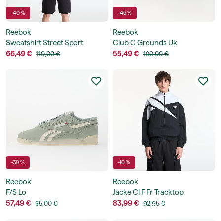
-40 %
-45 %
Reebok
Reebok
Sweatshirt Street Sport
Club C Grounds Uk
Hoodie
66,49 €
55,49 €
110,00 €
100,00 €
-39 %
-10 %
Reebok
Reebok
F/S Lo
Jacke Cl F Fr Tracktop
57,49 €
83,99 €
95,00 €
92,95 €