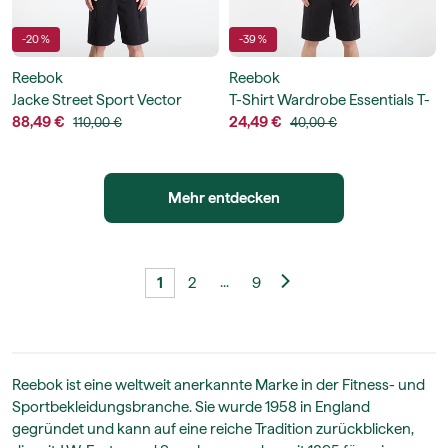
-20 %
-39 %
Reebok
Reebok
Jacke Street Sport Vector
T-Shirt Wardrobe Essentials T-
Fleece Track Jacket
88,49 €
Shirt
24,49 €
110,00 €
40,00 €
Mehr entdecken
...
1
2
9
Reebok ist eine weltweit anerkannte Marke in der Fitness- und
Sportbekleidungsbranche. Sie wurde 1958 in England
gegründet und kann auf eine reiche Tradition zurückblicken,