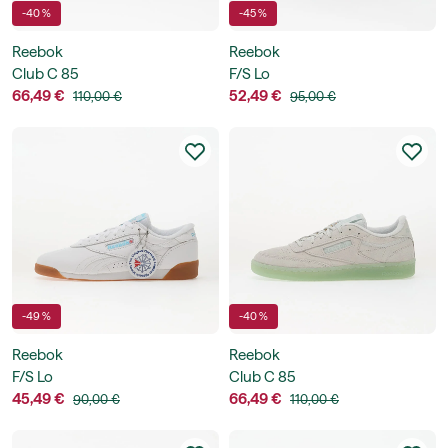
-40 %
-45 %
Reebok
Reebok
Club C 85
F/S Lo
66,49 €
52,49 €
110,00 €
95,00 €
-49 %
-40 %
Reebok
Reebok
F/S Lo
Club C 85
45,49 €
66,49 €
90,00 €
110,00 €