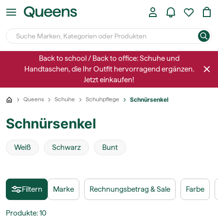
Back to school / Back to office: Schuhe und
Handtaschen, die Ihr Outfit hervorragend ergänzen.
Jetzt einkaufen!
Queens
Schuhe
Schuhpflege
Schnürsenkel
Schnürsenkel
Weiß
Schwarz
Bunt
Filtern
Marke
Rechnungsbetrag & Sale
Farbe
Produkte
:
10