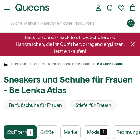
Back to school / Back to office: Schuhe und
Handtaschen, die Ihr Outfit hervorragend ergänzen.
Jetzt einkaufen!
Frauen
Sneakers und Schuhe für Frauen
Be Lenka Atlas
Sneakers und Schuhe für Frauen
- Be Lenka Atlas
Barfußschuhe für Frauen
Stiefel für Frauen
Filtern
Größe
Marke
Model
Rechnungs
1
1