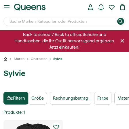
Back to school / Back to office: Schuhe und
Handtaschen, die Ihr Outfit hervorragend ergänzen.
Jetzt einkaufen!
Merch
Character
Sylvie
Sylvie
Filtern
Größe
Rechnungsbetrag
Farbe
Materi
Produkte
:
1