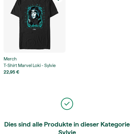
Merch
T-Shirt Marvel Loki - Sylvie
Joins Up Unisex T-Shirt
22,95 €
Dies sind alle Produkte in dieser Kategorie
Sylvie