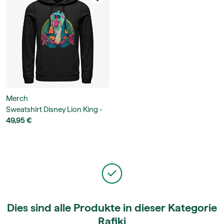
Merch
Sweatshirt Disney Lion King -
Freaky Rafiki Unisex Hoodie
49,95 €
Dies sind alle Produkte in dieser Kategorie
Rafiki