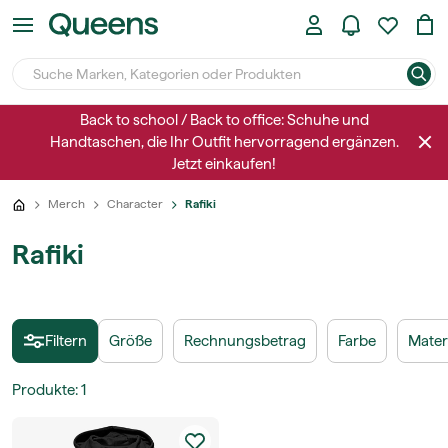
Back to school / Back to office: Schuhe und
Handtaschen, die Ihr Outfit hervorragend ergänzen.
Jetzt einkaufen!
Merch
Character
Rafiki
Rafiki
Filtern
Größe
Rechnungsbetrag
Farbe
Materi
Produkte
:
1