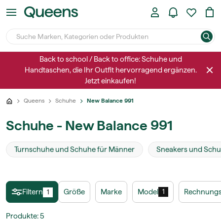
Back to school / Back to office: Schuhe und
Handtaschen, die Ihr Outfit hervorragend ergänzen.
Jetzt einkaufen!
Queens
Schuhe
New Balance 991
Schuhe - New Balance 991
Turnschuhe und Schuhe für Männer
Sneakers und Schu
Filtern
Größe
Marke
Model
Rechnungs
1
1
Produkte
:
5