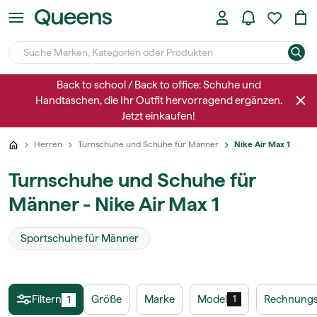
Back to school / Back to office: Schuhe und
Handtaschen, die Ihr Outfit hervorragend ergänzen.
Jetzt einkaufen!
Herren
Turnschuhe und Schuhe für Männer
Nike Air Max 1
Turnschuhe und Schuhe für
Männer - Nike Air Max 1
Sportschuhe für Männer
Filtern
Größe
Marke
Model
Rechnungs
1
1