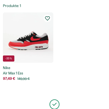
Produkte
:
1
-35 %
Nike
Air Max 1 Ess
97,49 €
149,99 €