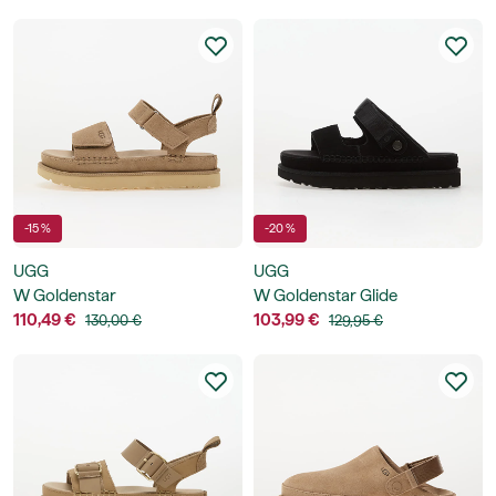
-15 %
-20 %
UGG
UGG
W Goldenstar
W Goldenstar Glide
110,49 €
103,99 €
130,00 €
129,95 €