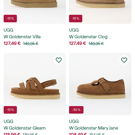
-15 %
-15 %
UGG
UGG
W Goldenstar Villa
W Goldenstar Clog
127,49 €
127,49 €
149,95 €
149,95 €
-15 %
-30 %
UGG
UGG
W Goldenstar Gleam
W Goldenstar Mary Jane
118,99 €
108,49 €
139,95 €
154,95 €