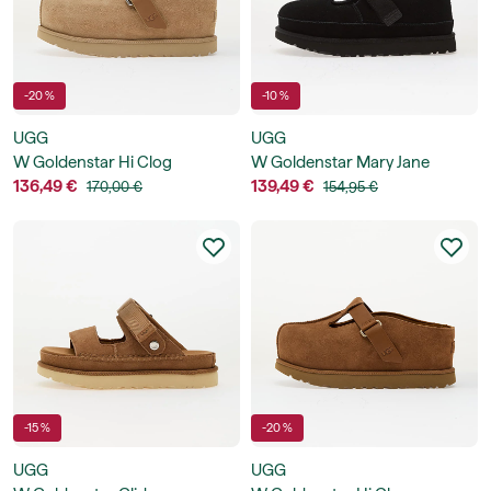
-20 %
-10 %
UGG
UGG
W Goldenstar Hi Clog
W Goldenstar Mary Jane
136,49 €
139,49 €
170,00 €
154,95 €
-15 %
-20 %
UGG
UGG