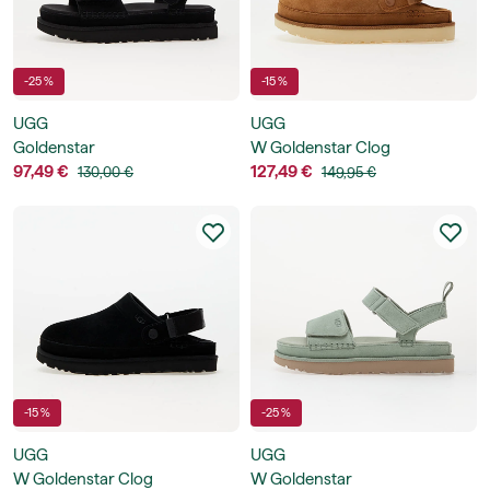
-25 %
-15 %
UGG
UGG
Goldenstar
W Goldenstar Clog
97,49 €
127,49 €
130,00 €
149,95 €
-15 %
-25 %
UGG
UGG
W Goldenstar Clog
W Goldenstar