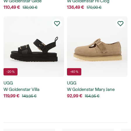
W Goldenstar Glide
W Goldenstar Hi Clog
110,49 €
136,49 €
130,00 €
170,00 €
-20 %
-40 %
UGG
UGG
W Goldenstar Villa
W Goldenstar Mary Jane
119,99 €
92,99 €
149,95 €
154,95 €