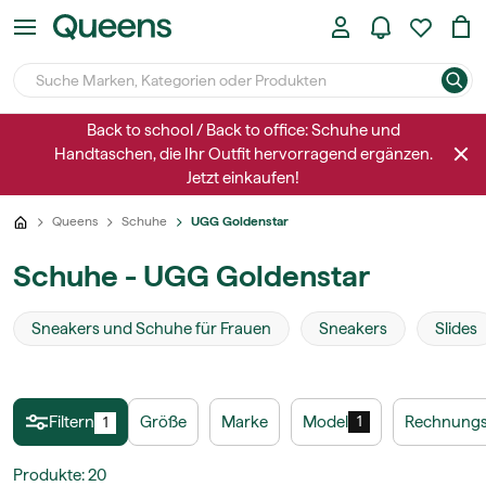
Back to school / Back to office: Schuhe und
Handtaschen, die Ihr Outfit hervorragend ergänzen.
Jetzt einkaufen!
Queens
Schuhe
UGG Goldenstar
Schuhe - UGG Goldenstar
Sneakers und Schuhe für Frauen
Sneakers
Slides
Filtern
Größe
Marke
Model
Rechnungs
1
1
Produkte
:
20